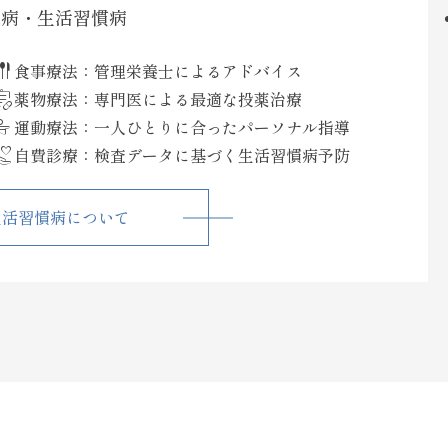
尿病・生活習慣病
tware
食事療法：
管理栄養士によるアドバイス
riptions
薬物療法：
専門医による最適な投薬治療
al_therapy
運動療法：
一人ひとりに合ったパーソナル指導
er_activism
自費診療：
検査データに基づく生活習慣病予防
生活習慣病について