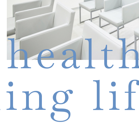
 healt
ling li