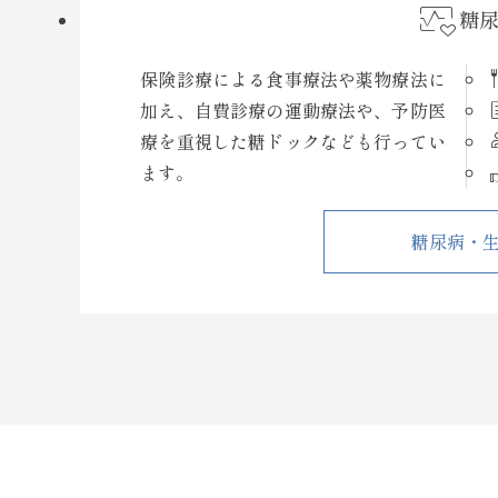
ecg
糖
fla
保険診療による食事療法や薬物療法に
presc
加え、自費診療の運動療法や、予防医
physic
療を重視した糖ドックなども行ってい
volunte
ます。
糖尿病・