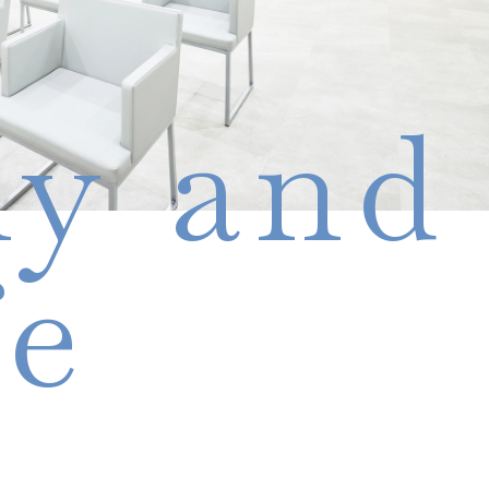
hy and
fe