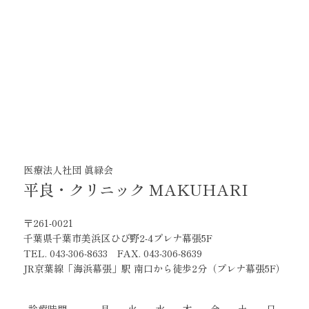
医療法人社団 眞緑会
平良・クリニック MAKUHARI
〒261-0021
千葉県千葉市美浜区ひび野2-4プレナ幕張5F
TEL. 043-306-8633 FAX. 043-306-8639
JR京葉線「海浜幕張」駅 南口から徒歩2分（プレナ幕張5F）
診療時間
月
火
水
木
金
土
日