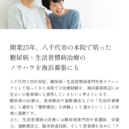
開業25年、八千代市の本院で培った
糖尿病・生活習慣病治療の
ノウハウを海浜幕張にも
八千代市で四半世紀、糖尿病・生活習慣病専門外来クリニッ
クとして
培ってきた本院での治療経験を、海浜幕張周辺にお
住まいの患者様にも
提供していきたいと考えています。
糖尿病の治療は、食事療法や運動療法などの「生活改善療
法」と
適切な「薬物療法」を両輪として進めていくことが非
常に重要です。
また、生活習慣病の改善には糖尿病専門医や
看護師、栄養
士、運動療法士、臨床検査技師、
そして患者様を含めた「チ