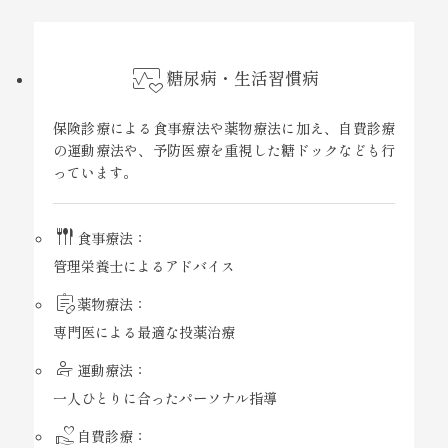
ecg
糖尿病・生活習慣病
保険診療による食事療法や薬物療法に加え、自費診療
の運動療法や、予防医療を重視した糖ドックなども行
っています。
flatware
食事療法：
管理栄養士によるアドバイス
prescriptions
薬物療法：
専門医による最適な投薬治療
physical_therapy
運動療法：
一人ひとりに合ったパーソナル指導
volunteer_activism
自費診療：